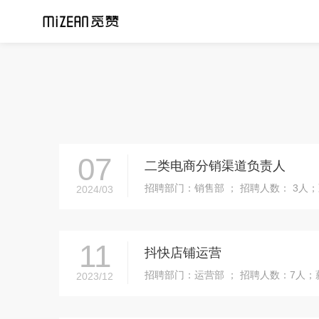
07
二类电商分销渠道负责人
招聘部门：销售部 ； 招聘人数： 3人；薪
2024/03
11
抖快店铺运营
招聘部门：运营部 ； 招聘人数：7人；薪资待
2023/12