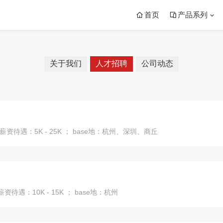
首页
产品系列
关于我们
人才招聘
公司动态
资待遇：5K - 25K ； base地：杭州、深圳、商丘
遇：10K - 15K ； base地：杭州